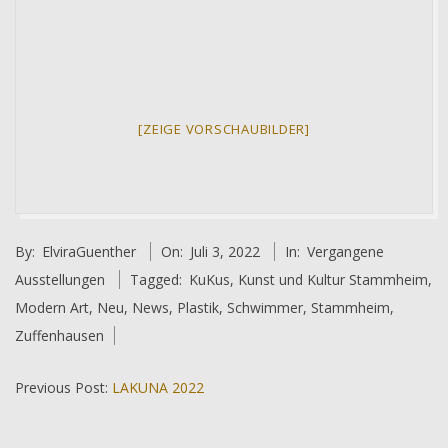
[ZEIGE VORSCHAUBILDER]
2022-
By:
ElviraGuenther
On:
Juli 3, 2022
In:
Vergangene
07-
Ausstellungen
Tagged:
KuKus
,
Kunst und Kultur Stammheim
,
03
Modern Art
,
Neu
,
News
,
Plastik
,
Schwimmer
,
Stammheim
,
Zuffenhausen
Previous Post:
LAKUNA 2022