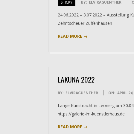
STICKY
BY:
ELVIRAGUENTHER
O
2022-
24.06.2022 – 3.07.2022 – Ausstellung 
07-
Zehntscheuer Zuffenhausen
03
READ MORE →
LAKUNA 2022
2022-
BY:
ELVIRAGUENTHER
ON:
APRIL 24,
04-
Lange Kunstnacht in Leonerg am 30.04.
24
https://galerie-im-kuenstlerhaus.de
READ MORE →