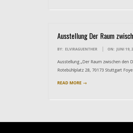
Ausstellung Der Raum zwisch
2018-
BY:
ELVIRAGUENTHER
ON:
JUNI 19, 
06-
Ausstellung „Der Raum zwischen den D
19
Rotebühlplatz 28, 70173 Stuttgart Foye
READ MORE →