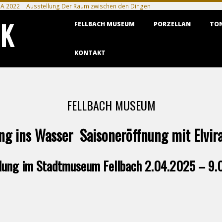
A 2022
Ausstellung Der Raum zwischen den Dingen
Primary
IK
FELLBACH MUSEUM
PORZELLAN
TO
Navigation
Menu
KONTAKT
FELLBACH MUSEUM
ng ins Wasser Saisoneröffnung mit Elvir
lung im Stadtmuseum Fellbach 2.04.2025 – 9